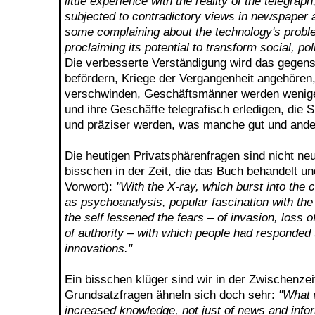
little experience with the reality of the telegrap
subjected to contradictory views in newspaper 
some complaining about the technology's prob
proclaiming its potential to transform social, polit
Die verbesserte Verständigung wird das gegens
befördern, Kriege der Vergangenheit angehören,
verschwinden, Geschäftsmänner werden wenige
und ihre Geschäfte telegrafisch erledigen, die 
und präziser werden, was manche gut und ander
Die heutigen Privatsphärenfragen sind nicht neu 
bisschen in der Zeit, die das Buch behandelt un
Vorwort):
"With the X-ray, which burst into the 
as psychoanalysis, popular fascination with the
the self lessened the fears – of invasion, loss o
of authority – with which people had responded 
innovations."
Ein bisschen klüger sind wir in der Zwischenzei
Grundsatzfragen ähneln sich doch sehr:
"What 
increased knowledge, not just of news and infor