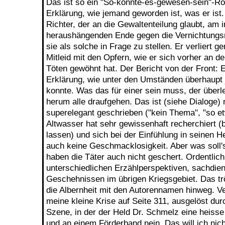
Das ist so ein "So-könnte-es-gewesen-sein"-R
Erklärung, wie jemand geworden ist, was er ist.
Richter, der an die Gewaltenteilung glaubt, am
heraushängenden Ende gegen die Vernichtungs
sie als solche in Frage zu stellen. Er verliert g
Mitleid mit den Opfern, wie er sich vorher an de
Töten gewöhnt hat. Der Bericht von der Front: 
Erklärung, wie unter den Umständen überhaupt
konnte. Was das für einer sein muss, der überl
herum alle draufgehen. Das ist (siehe Dialoge)
superelegant geschrieben ("kein Thema", "so et
Altwasser hat sehr gewissenhaft recherchiert (
lassen) und sich bei der Einfühlung in seinen H
auch keine Geschmacklosigkeit. Aber was soll
haben die Täter auch nicht geschert. Ordentlich
unterschiedlichen Erzählperspektiven, sachdie
Geschehnissen im übrigen Kriegsgebiet. Das tr
die Albernheit mit den Autorennamen hinweg. V
meine kleine Krise auf Seite 311, ausgelöst dur
Szene, in der der Held Dr. Schmelz eine heisse 
und an einem Förderband nein. Das will ich nic