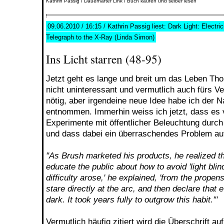
Kathrin Passig
/
Dauerhafter Link
/
Buch kaufen und selber lesen
09.06.2010 / 16:15 / Kathrin Passig liest: Dark Light: Electri
Telegraph to the X-Ray (Linda Simon)
Ins Licht starren (48-95)
Jetzt geht es lange und breit um das Leben Th
nicht uninteressant und vermutlich auch fürs V
nötig, aber irgendeine neue Idee habe ich der 
entnommen. Immerhin weiss ich jetzt, dass es 
Experimente mit öffentlicher Beleuchtung durc
und dass dabei ein überraschendes Problem au
"As Brush marketed his products, he realized t
educate the public about how to avoid 'light blin
difficulty arose,' he explained, 'from the propen
stare directly at the arc, and then declare that 
dark. It took years fully to outgrow this habit.'"
Vermutlich häufig zitiert wird die Überschrift au