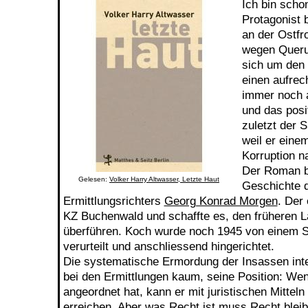
Ich bin schon
Protagonist b
an der Ostfro
wegen Queru
sich um den 
einen aufrec
immer noch a
und das posi
zuletzt der 
weil er einem
Korruption n
Der Roman b
Gelesen:
Volker Harry Altwasser, Letzte Haut
Geschichte 
Ermittlungsrichters
Georg Konrad Morgen
. Der 
KZ Buchenwald und schaffte es, den früheren L
überführen. Koch wurde noch 1945 von einem 
verurteilt und anschliessend hingerichtet.
Die systematische Ermordung der Insassen inte
bei den Ermittlungen kaum, seine Position: We
angeordnet hat, kann er mit juristischen Mitteln
erreichen. Aber was Recht ist muss Recht bleibe