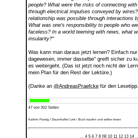
people? What were the risks of connecting with
through electrical impulses conveyed by wires?
relationship was possible through interactions 
What was one's responsibility to people who we
faceless? In a world teeming with news, what we
insularity?"
Was kann man daraus jetzt lernen? Einfach nur
dagewesen, immer dasselbe" greift sicher zu ku
es weitergeht. (Das ist jetzt noch nicht der Le
mein Plan für den Rest der Lektüre.)
(Danke an
@AndreasPraefcke
für den Lesetipp.
47 von 302 Seiten
Kathrin Passig
/
Dauerhafter Link
/
Buch kaufen und selber lesen
...
4
5
6
7
8
[9]
10
11
12
13
14
..