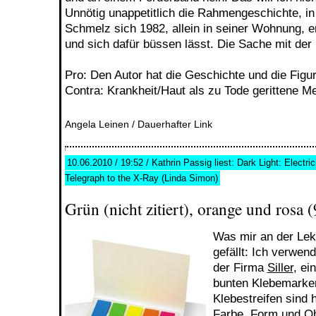
Unnötig unappetitlich die Rahmengeschichte, in 
Schmelz sich 1982, allein in seiner Wohnung, eri
und sich dafür büssen lässt. Die Sache mit der
Pro: Den Autor hat die Geschichte und die Figur 
Contra: Krankheit/Haut als zu Tode gerittene M
Angela Leinen
/
Dauerhafter Link
10.06.2010 / 19:52 / Kathrin Passig liest: Dark Light: Electri
Telegraph to the X-Ray (Linda Simon)
Grün (nicht zitiert), orange und rosa 
Was mir an der Lek
gefällt: Ich verwe
der Firma
Siller
, ei
bunten Klebemarker
Klebestreifen sind 
Farbe, Form und Ob