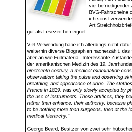
viel befriedigender 
BVG-Fahrscheine od
ich sonst verwende.
Art Streichholzbrie
gut als Lesezeichen eignet.
Viel Verwendung habe ich allerdings nicht dafü
weiterhin diverse Biographien nacherzählt, das t
aber an wie Füllmaterial. Interessante Zustände
der amerikanischen Medizin des 19. Jahrhunde
nineteenth century, a medical examination consi
observation: taking the pulse and observing ski
breathing, and appearance of urine. The stethos
France in 1819, was only slowly accepted by p
the use of instruments. These artifices, they be
rather than enhance, their authority, because p
to be nothing more than surgeons, then at the l
medical hierarchy."
George Beard, Besitzer von
zwei sehr hübsche