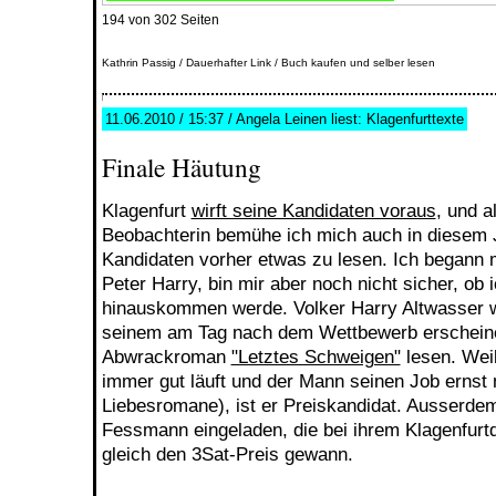
194 von 302 Seiten
Kathrin Passig
/
Dauerhafter Link
/
Buch kaufen und selber lesen
11.06.2010 / 15:37 / Angela Leinen liest: Klagenfurttexte
Finale Häutung
Klagenfurt
wirft seine Kandidaten voraus
, und a
Beobachterin bemühe ich mich auch in diesem 
Kandidaten vorher etwas zu lesen. Ich begann m
Peter Harry, bin mir aber noch nicht sicher, ob 
hinauskommen werde. Volker Harry Altwasser w
seinem am Tag nach dem Wettbewerb erschei
Abwrackroman
"Letztes Schweigen"
lesen. Weil
immer gut läuft und der Mann seinen Job ernst
Liebesromane), ist er Preiskandidat. Ausserde
Fessmann eingeladen, die bei ihrem Klagenfurt
gleich den 3Sat-Preis gewann.