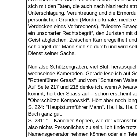
sich mit den Taten, die auch nach Nazirecht stra
Unterschlagung, Veruntreuung und die Ermordu
persönlichen Gründen (Mordmerkmale: niedere
Verdecken eines Verbrechens). "Niedere Bewegg
ein unscharfer Rechtsbegriff, den Juristen mit 
Geist abgleichen. Zwischen Karrieregeilheit un
schlängelt der Mann sich so durch und wird se
Dienst seiner Sache.
Nun also Schützengraben, viel Blut, herausqu
wechselnde Kameraden. Gerade lese ich auf S
"Rottenführer Grass" und vom "Schützen Walse
Auf Seite 217 und 218 denke ich, wenn Altwass
kommt, hört der Spass auf – schon erscheint au
"Oberschütze Kempowski". Hört aber noch lange
S. 224: "Hauptsturmführer Mann". Ha. Ha. Ha. B
Buch ganz gut.
S. 231: "... Kanonier Köppen, wie der voranschri
also nichts Persönliches zu sein. Ich finde trot
Namensgenerator nehmen können oder ein Tel