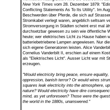
New York Times
vom 28. Dezember 1879: "Ediso
Conflicting Statements As To Its Utility". Im Au
Beschwerden über Pferde, die sich auf Strasse
Stromkabel verlegt waren, angeblich seltsam ver
Stromversorgung in Städten scheint erst mal ä
durchsetzbar gewesen zu sein wie öffentliche
heute; wer elektrisches Licht zu Hause haben wo
batteriebetriebene Lampen angewiesen. Nur di
sich eigene Generatoren leisten. Alice Vanderbil
Cornelius Vanderbilt II, erschien auf einem Kos
als "Elektrisches Licht". Ausser Licht war mit S
erzeugen.
"Would electricity bring peace, ensure equality,
oppression, banish terror? Or would wires strun
squares leak electricity into the atmosphere, up
nature? Would electricity have dire consequenc
mind, as yet unforeseen? Those were the questi
the world in the 1880s, unanswered."