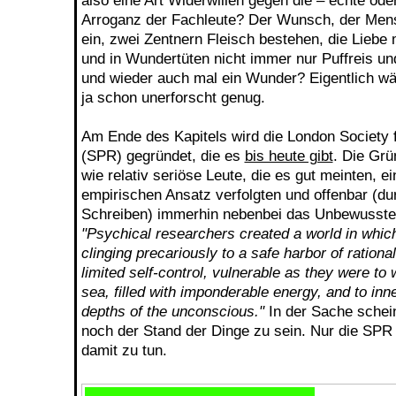
also eine Art Widerwillen gegen die – echte od
Arroganz der Fachleute? Der Wunsch, der Men
ein, zwei Zentnern Fleisch bestehen, die Liebe
und in Wundertüten nicht immer nur Puffreis und
und wieder auch mal ein Wunder? Eigentlich wä
ja schon unerforscht genug.
Am Ende des Kapitels wird die London Society 
(SPR) gegründet, die es
bis heute gibt
. Die Grü
wie relativ seriöse Leute, die es gut meinten, ei
empirischen Ansatz verfolgten und offenbar (d
Schreiben) immerhin nebenbei das Unbewusste
"Psychical researchers created a world in which
clinging precariously to a safe harbor of rational
limited self-control, vulnerable as they were t
sea, filled with imponderable energy, and to inn
depths of the unconscious."
In der Sache schei
noch der Stand der Dinge zu sein. Nur die SPR 
damit zu tun.