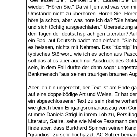
"Geniessen Sie", "Denken Sie", "Lassen Sie" u
wieder: "Hören Sie." Da will jemand was von mir,
Umstände nicht zu überhören. Hören Sie, Hören
höre ja schon, aber was höre ich da? "Sie ha
und sich tüchtig ausgeschlafen." Übersetzung 
den Tagen der deutschsprachigen Literatur? Au
ein Bad, auf Deutsch badet man einfach. "Sie 
es heissen, nichts mit Nehmen. Das "tüchtig" in
typisches Störwort, wie ich es schon aus Pascol
soll das alles aber auch nur Ausdruck des Gold
sein, in dem Fall dürfte der dann sogar ungestr
Bankmensch "aus seinen traurigen braunen Auge
Aber ich bin ungerecht, der Text ist am Ende gan
auf eine doppelbödige Art und Weise. Er hat de
ein abgeschlossener Text zu sein (keine vorher
wie gleich beim Eingangsromanauszug von Gunth
stimme Daniela Strigl in ihrem Lob zu, Persifla
Literatur, Satire, sehe wie Meike Fessmann de
finde aber, dass Burkhard Spinnen seinen Kandi
"grandios" zu sehr hochjazzt. AC Sulzer bemäng