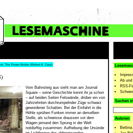
est: The Power Broker (Robert A. Caro)
Lesemasc
Impres
8)
Ab und 
RSS-F
Vom Bahnsteig aus sieht man am Journal
Schwes
Square – seine Geschichte kennt ihr ja schon
– auf beiden Seiten Felswände, drüber ein von
Suchen i
Jahrzehnten durchrumpelnder Züge schwarz
gewordener Schatten. Bei der Einfahrt in die
Höhle sprühen Funken immer an derselben
Stelle, als schweisse draussen vor dem
Autoren
Wagen jemand den Sprung in der Welt
Bettina
notdürftig zusammen: Aufhebung der Ursünde
im Lichtbogen des abbremsenden