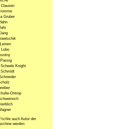
lsche
 Clausen
Fromme
a Gruber
Hahn
Jahr
Klang
Krawtschik
Leinen
 Lobo
ovotny
 Passig
 Scheele Knight
 Schmidt
Schneider
Scholz
reiber
chulte-Ontrop
Schweinoch
terblich
Wagner
½chte auch Autor der
schine werden