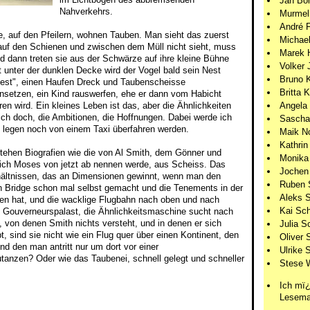
Jan Bö
Nahverkehrs.
Murmel
André 
 auf den Pfeilern, wohnen Tauben. Man sieht das zuerst
Michael
auf den Schienen und zwischen dem Müll nicht sieht, muss
Marek 
d dann treten sie aus der Schwärze auf ihre kleine Bühne
Volker 
t unter der dunklen Decke wird der Vogel bald sein Nest
Bruno 
"Nest", einen Haufen Dreck und Taubenscheisse
Britta 
nsetzen, ein Kind rauswerfen, ehe er dann vom Habicht
Angela 
en wird. Ein kleines Leben ist das, aber die Ähnlichkeiten
ch doch, die Ambitionen, die Hoffnungen. Dabei werde ich
Sascha
i legen noch von einem Taxi überfahren werden.
Maik N
Kathrin
ehen Biografien wie die von Al Smith, dem Gönner und
Monika
 ich Moses von jetzt ab nennen werde, aus Scheiss. Das
Jochen
hältnissen, das an Dimensionen gewinnt, wenn man den
Ruben 
n Bridge schon mal selbst gemacht und die Tenements in der
Aleks 
en hat, und die wacklige Flugbahn nach oben und nach
Kai Sch
 Gouverneurspalast, die Ähnlichkeitsmaschine sucht nach
, von denen Smith nichts versteht, und in denen er sich
Julia S
, sind sie nicht wie ein Flug quer über einen Kontinent, den
Oliver 
nd den man antritt nur um dort vor einer
Ulrike S
nzen? Oder wie das Taubenei, schnell gelegt und schneller
Stese 
Ich mï¿
Lesema