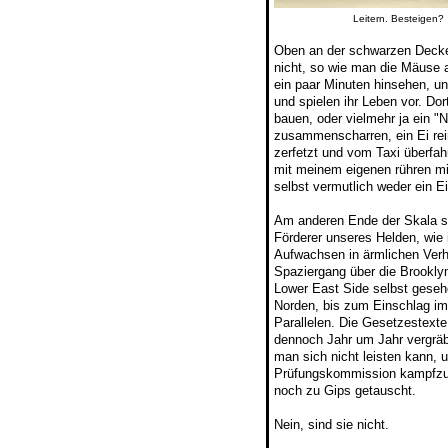
Leitern. Besteigen?
Oben an der schwarzen Decke,
nicht, so wie man die Mäuse 
ein paar Minuten hinsehen, un
und spielen ihr Leben vor. Dor
bauen, oder vielmehr ja ein 
zusammenscharren, ein Ei rei
zerfetzt und vom Taxi überfahr
mit meinem eigenen rühren mi
selbst vermutlich weder ein E
Am anderen Ende der Skala st
Förderer unseres Helden, wie
Aufwachsen in ärmlichen Ver
Spaziergang über die Brookly
Lower East Side selbst geseh
Norden, bis zum Einschlag im
Parallelen. Die Gesetzestexte
dennoch Jahr um Jahr vergräbt
man sich nicht leisten kann, u
Prüfungskommission kampfzuta
noch zu Gips getauscht.
Nein, sind sie nicht.