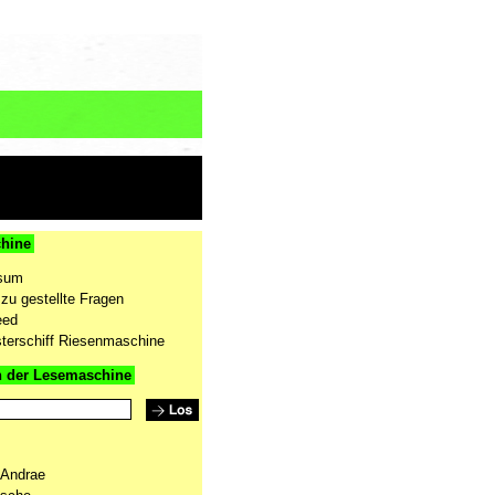
hine
sum
zu gestellte Fragen
eed
terschiff Riesenmaschine
n der Lesemaschine
 Andrae