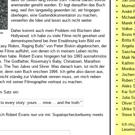
Jan Bö
aneinander gereiht wurden. Er legt daraufhin das Buch
Murmel
weg, weil ihm langweilig geworden ist, wir hingegen
André 
überlegen, eine Gartendokumentation zu machen,
Michael
verwerfen die Idee und lesen auch nicht weiter.
Marek 
Volker 
Daher kommt auch mein Problem mit Büchern über
sie
Bruno 
Hollywood: ich habe zu viele Filme nicht gesehen und
Britta 
dementsprechend bei ihrer Erwähnung kein Bild vor
Angela 
sy Riders, Raging Bulls" von Peter Biskin abgebrochen, der
ei Filme aufführt, von denen ich in meinem Leben nichts
Sascha
ehen habe. Robert Evans hingegen hat bis 1993 ausnahmslos
Maik N
nne. The Godfather, Rosemary's Baby, Chinatown, Marathon
Kathrin
, The Two Jakes und Sliver. Was danach kam, ist nicht der
Monika
er, denn sein Buch erschien 1994. Ich gehe also davon aus,
Jochen
 nicht ständig zur Videothek rennen muss, um mich neben
Ruben 
ch mit seiner Filmographie vertraut zu machen.
Aleks 
Kai Sch
m Satz ein:
Julia S
to every story: yours ... mine ... and the truth."
Oliver 
Ulrike S
ich Robert Evans nun vor mir. Supatopcheckerbunny meets
Stese 
Ich mï¿
Lesema