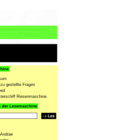
hine
sum
zu gestellte Fragen
eed
terschiff Riesenmaschine
n der Lesemaschine
 Andrae