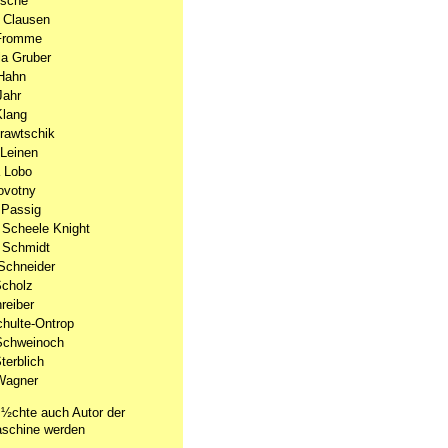
lsche
 Clausen
Fromme
a Gruber
Hahn
Jahr
Klang
Krawtschik
Leinen
 Lobo
ovotny
 Passig
 Scheele Knight
 Schmidt
Schneider
Scholz
reiber
chulte-Ontrop
Schweinoch
terblich
Wagner
½chte auch Autor der
schine werden