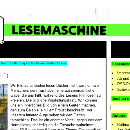
liest: The Kid Stays in the Picture (Robert Evans)
Lesemasc
Impres
1-1)
Ab und 
RSS-F
Wir Filmschaffenden lesen Bücher nicht wie normale
Schwes
Menschen, denn wir haben eine ausserordentliche
Gabe, die uns hilft, während des Lesens Filmideen zu
Suchen i
kreieren. Die bildliche Vorstellungskraft. Wir können
uns ein innerliches Bild von einem Garten machen,
den zum Beispiel ein Herr Proust beschreibt. Vor
unserem inneren Auge sehen wir den Garten
Autoren
tatsächlich. Das ist ein enormer Vorteil gegenüber dem
Bettina
Normalleser, der lediglich die Tatsache wahrnimmt,
dass 30 Seiten lang Wörter zum Thema Garten stilvoll