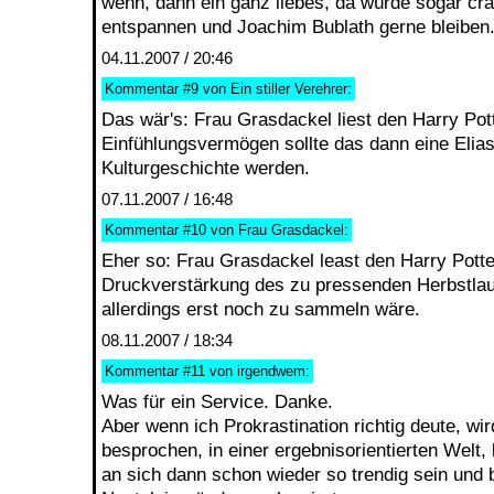
wenn, dann ein ganz liebes, da würde sogar cr
entspannen und Joachim Bublath gerne bleiben
04.11.2007 / 20:46
Kommentar
#9
von Ein stiller Verehrer:
Das wär's: Frau Grasdackel liest den Harry Pott
Einfühlungsvermögen sollte das dann eine Elia
Kulturgeschichte werden.
07.11.2007 / 16:48
Kommentar
#10
von Frau Grasdackel:
Eher so: Frau Grasdackel least den Harry Potte
Druckverstärkung des zu pressenden Herbstla
allerdings erst noch zu sammeln wäre.
08.11.2007 / 18:34
Kommentar
#11
von irgendwem:
Was für ein Service. Danke.
Aber wenn ich Prokrastination richtig deute, wi
besprochen, in einer ergebnisorientierten Welt,
an sich dann schon wieder so trendig sein und 