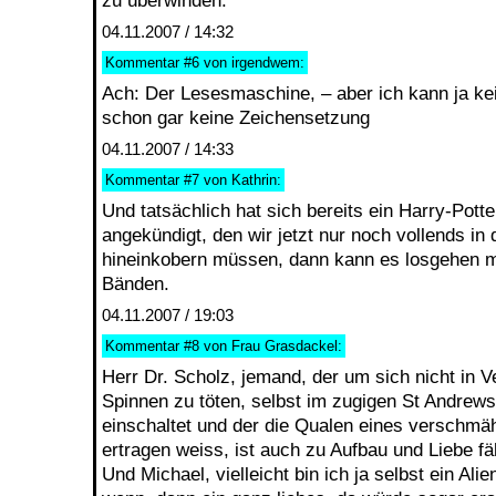
zu überwinden.
04.11.2007 / 14:32
Kommentar
#6
von irgendwem:
Ach: Der Lesesmaschine, – aber ich kann ja k
schon gar keine Zeichensetzung
04.11.2007 / 14:33
Kommentar
#7
von Kathrin:
Und tatsächlich hat sich bereits ein Harry-Potte
angekündigt, den wir jetzt nur noch vollends in
hineinkobern müssen, dann kann es losgehen mi
Bänden.
04.11.2007 / 19:03
Kommentar
#8
von Frau Grasdackel:
Herr Dr. Scholz, jemand, der um sich nicht in 
Spinnen zu töten, selbst im zugigen St Andrews
einschaltet und der die Qualen eines verschmäh
ertragen weiss, ist auch zu Aufbau und Liebe fäh
Und Michael, vielleicht bin ich ja selbst ein Alie