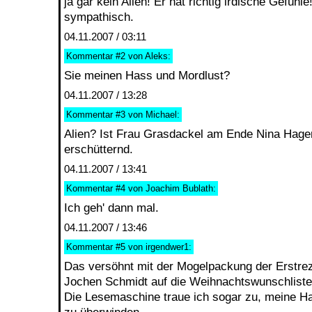
ja gar kein Alien! Er hat richtig irdische Gefühle
sympathisch.
04.11.2007 / 03:11
Kommentar
#2
von Aleks:
Sie meinen Hass und Mordlust?
04.11.2007 / 13:28
Kommentar
#3
von Michael:
Alien? Ist Frau Grasdackel am Ende Nina Hagen
erschütternd.
04.11.2007 / 13:41
Kommentar
#4
von Joachim Bublath:
Ich geh' dann mal.
04.11.2007 / 13:46
Kommentar
#5
von irgendwer1:
Das versöhnt mit der Mogelpackung der Erstrez
Jochen Schmidt auf die Weihnachtswunschliste
Die Lesemaschine traue ich sogar zu, meine Ha