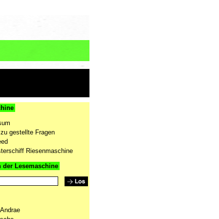
hine
sum
zu gestellte Fragen
eed
terschiff Riesenmaschine
n der Lesemaschine
 Andrae