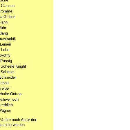
lsche
 Clausen
Fromme
a Gruber
Hahn
Jahr
Klang
Krawtschik
Leinen
 Lobo
ovotny
 Passig
 Scheele Knight
 Schmidt
Schneider
Scholz
reiber
chulte-Ontrop
Schweinoch
terblich
Wagner
½chte auch Autor der
schine werden