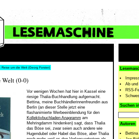
t: Reise um die Welt (Georg Forster)
Lesemasc
Impres
 Welt (0-0)
Ab und 
RSS-F
Vor wenigen Wochen hat hier in Kassel eine
Schwes
riesige Thalia-Buchhandlung aufgemacht.
Bettina, meine Buchhändlerinnenfreundin aus
Suchen i
Berlin (an dieser Stelle jetzt eine
flashanimierte Werbeeinblendung für den
Kollektivbuchladen Anagramm
am
Mehringdamm hindenken) sagt, dass Thalia
Autoren
das Böse sei, zwar seien auch andere wie
Bettina
Hugendubel oder Habel das Böse, aber Thalia
noch mehr, weil es den Verlagsvertretern als