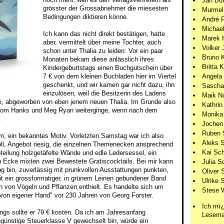
Jan Bö
grösster der Grossabnehmer die miesesten
Murmel
Bedingungen diktieren könne.
André 
Michael
Ich kann das nicht direkt bestätigen, hatte
Marek 
aber, vermittelt über meine Tochter, auch
Volker 
schon unter Thalia zu leiden: Vor ein paar
Bruno 
Monaten bekam diese anlässlich ihres
Britta 
Kindergeburtstags einen Buchgutschein über
Angela 
7 € von dem kleinen Buchladen hier im Viertel
geschenkt, und wir kamen gar nicht dazu, ihn
Sascha
einzulösen, weil die Besitzerin des Ladens
Maik N
te, abgeworben von eben jenem neuen Thalia. Im Grunde also
Kathrin
t Tom Hanks und Meg Ryan weiterginge, wenn nach dem
Monika
.
Jochen
Ruben 
, ein bekanntes Motiv. Vorletzten Samstag war ich also
Aleks 
l, Angebot riesig, die einzelnen Themenecken ansprechend
Kai Sch
bteilung holzgetäfelte Wände und edle Ledersessel, ein
n Ecke mixten zwei Bewestete Gratiscocktails. Bei mir kann
Julia S
 bin, zuverlässig mit prunkvollen Ausstattungen punkten,
Oliver 
eit ein grossformatiger, in grünem Leinen gebundener Band
Ulrike S
n von Vögeln und Pflanzen enthielt. Es handelte sich um
Stese 
t von eigener Hand" vor 230 Jahren von Georg Forster.
Ich mï¿
ngs sollte er 79 € kosten. Da ich am Jahresanfang
Lesema
ünstige Steuerklasse V gewechselt bin, würde ein